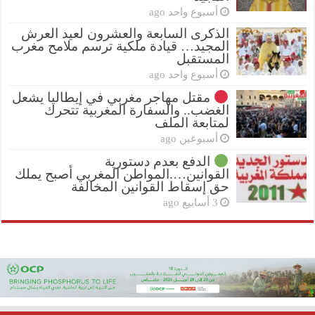
أسبوع واحد ago
الذكرى السابعة والعشرون لعيد العرش
المجيد… قيادة ملكية ترسم ملامح مغرب
المستقبل
أسبوع واحد ago
مقتل مهاجر مغربي في إيطاليا يشعل
الغضب.. والسفارة المغربية تتحرك
لمتابعة الملف
أسبوعين ago
الدفع بعدم دستورية
القوانين….المواطن المغربي أصبح يملك
حق إسقاط القوانين المخالفة
3 أسابيع ago