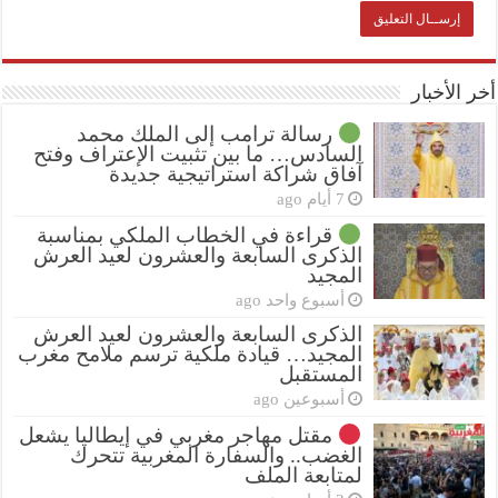
أخر الأخبار
رسالة ترامب إلى الملك محمد
السادس… ما بين تثبيت الإعتراف وفتح
آفاق شراكة استراتيجية جديدة
7 أيام ago
قراءة في الخطاب الملكي بمناسبة
الذكرى السابعة والعشرون لعيد العرش
المجيد
أسبوع واحد ago
الذكرى السابعة والعشرون لعيد العرش
المجيد… قيادة ملكية ترسم ملامح مغرب
المستقبل
أسبوعين ago
مقتل مهاجر مغربي في إيطاليا يشعل
الغضب.. والسفارة المغربية تتحرك
لمتابعة الملف