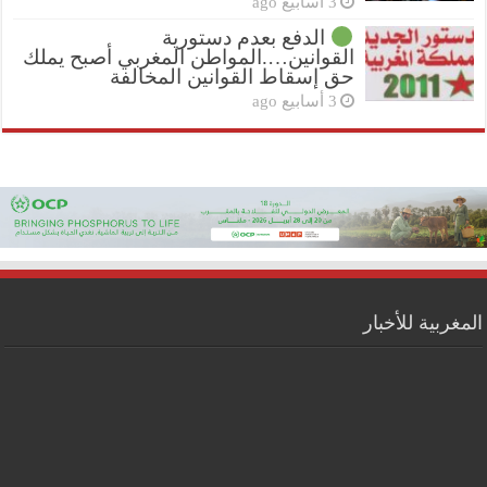
3 أسابيع ago
الدفع بعدم دستورية
القوانين….المواطن المغربي أصبح يملك
حق إسقاط القوانين المخالفة
3 أسابيع ago
المغربية للأخبار