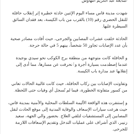
/متابعة عبد الكريم أمهاوش
شهدت مدينة فاس مساء اليوم الإثنين حادثة خطيرة إثر إنقلاب حافلة
للنقل الحضري رقم (10) بالقرب من باب الكيسة، بعد فقدان السائق
السيطرة عليها.
الحادثة خلفت عشرات المصابين والجرحى، حيث أفادت مصادر صحية
بأن عدد الإصابات تجاوز 50 شخصاً، بينهم 5 في حالة حرجة.
و الحافلة كانت متوجهة من منطقة برج الكوكب نحو سيدي بوجيدة
عندما إصطدمت بسيارة أجرة وٱنحرفت عن مسارها، مما أدى إلى
إنقلابها عند مدارة باب الكيسة.
وتفاوتت الإصابات بين ركاب الحافلة، حيث كانت غالبية الحالات تعاني
من كسور متفاوتة الخطورة، فيما لم تُسجل أي وفيات حتى اللحظة.
و إستنفرت هذه الواقعة الأليمة السلطات المحلية والأمنية بمدينة فاس،
حيث هرعت سيارات الإسعاف والوقاية المدنية إلى موقع الحادث لنقل
المصابين إلى المستشفيات لتلقي العلاج. بحضور والي الجهة، سعيد
زنيبر، الذي أشراف على عمليات التدخل وتقديم الإسعافات اللازمة
للجرحى.