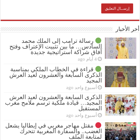
أخر الأخبار
رسالة ترامب إلى الملك محمد
السادس… ما بين تثبيت الإعتراف وفتح
آفاق شراكة استراتيجية جديدة
4 أيام ago
قراءة في الخطاب الملكي بمناسبة
الذكرى السابعة والعشرون لعيد العرش
المجيد
أسبوع واحد ago
الذكرى السابعة والعشرون لعيد العرش
المجيد… قيادة ملكية ترسم ملامح مغرب
المستقبل
أسبوع واحد ago
مقتل مهاجر مغربي في إيطاليا يشعل
الغضب.. والسفارة المغربية تتحرك
لمتابعة الملف