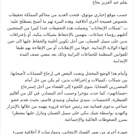
بقلم عبد العزيز بخاخ
حسب موقع إخباري موثوق، فتحت العديد من محاكم المملكة تحقيقات
بخصوص فضيحة أخرى أخلاقية. وهذه المرة تهم ما أصبح يصطلح عليه:
ب “شيكات الإنتخابات” وشملت هذه التحقيقات عددا كبيرا من المنتخبين
أغلبهم رؤساء جماعات، متهمين بالإحتفاظ بشيكات بنكية، أو بإعترافات
بدين على سبيل الضمان، من أجل تكوين أغلبية والحفاظ عليها الى حين
إنتهاء الولاية الإنتدابية. خوفا من الإنقلابات أو من الإطاحة بهم طبقا
للقوانين المنظمة للجماعات الترابية وذلك بعد مضي نصف المدة
الإنتدابية.
وأمام هذا الوضع المخجل وتعنت البعض في إرجاع الضمانات لأصحابها،
بين شيكات ،كمبيالات و إعترافات بدين، لم يكن من حل أمام
المتضررين الضحايا، سوى اللجوء إلى القضاء من أجل إسترجاع
«ضماناتهم»، كما حدث مؤخرا وحسب أحد المصادر، في كل من أقاليم
القنيطرة، الخميسات، سيدي سليمان وسيدي قاسم، بحيث تقدم عضو
جماعي بدعوى قضائية ضد رئيس جماعة قروية يتهمه من خلالها بالإبتزاز
والتهديد بواسطة شيك بنكي على سبيل الضمان وتنازل عليها مضطرا
بمبرر الضغوطات العائلية والإجتماعية.
صورة أخرى من صور الفساد الإنتخابي، وممارسات لا أخلاقية تسيء