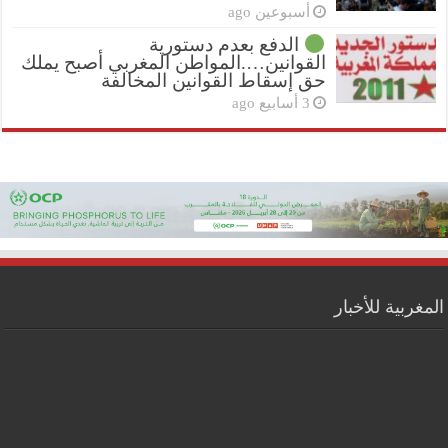
أسبوعين ago
الدفع بعدم دستورية
القوانين….المواطن المغربي أصبح يملك
حق إسقاط القوانين المخالفة
3 أسابيع ago
المغربية للأخبار