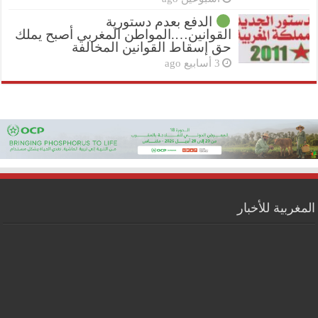
الدفع بعدم دستورية
القوانين….المواطن المغربي أصبح يملك
حق إسقاط القوانين المخالفة
3 أسابيع ago
المغربية للأخبار