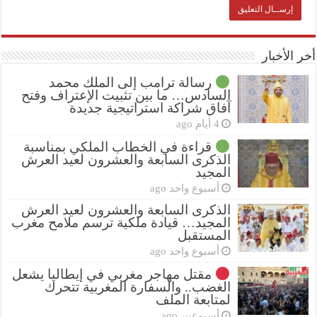
أخر الأخبار
رسالة ترامب إلى الملك محمد
السادس… ما بين تثبيت الإعتراف وفتح
آفاق شراكة استراتيجية جديدة
4 أيام ago
قراءة في الخطاب الملكي بمناسبة
الذكرى السابعة والعشرون لعيد العرش
المجيد
أسبوع واحد ago
الذكرى السابعة والعشرون لعيد العرش
المجيد… قيادة ملكية ترسم ملامح مغرب
المستقبل
أسبوع واحد ago
مقتل مهاجر مغربي في إيطاليا يشعل
الغضب.. والسفارة المغربية تتحرك
لمتابعة الملف
أسبوعين ago