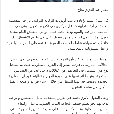
/بقلم عبد العزيز بخاخ
في سياق يتسم بإعادة ترتيب أولويات الرقابة الترابية، برزت المفتشية
العامة للإدارة الترابية كفاعل مركزي في تكريس تحول نوعي في
أساليب المراقبة والتتبع، وذلك تحت قيادة الوالي المفتش العام محمد
فوزي. هذا التحول لم يكن مجرد تعديل تقني في طرق الاشتغال، بل
جاء كإعادة صياغة شاملة لفلسفة التفتيش، قائمة على الصرامة والحياد
وربط المسؤولية بالمحاسبة.
المعطيات الميدانية تفيد بأن المرحلة السابقة كانت تعرف، في بعض
الحالات، ممارسات فردية تفتقر إلى الحزم المطلوب، حيث تم تسجيل
نوع من التساهل في التعاطي مع إختلالات داخل عدد من المجالس
المنتخبة، وهو ما أثر نسبيا على صورة الجهاز وفعاليته. غير أن المقاربة
الجديدة وضعت حدا لهذا النمط، من خلال إرساء قواعد واضحة لا تقبل
التأويل في تطبيق القانون.
ولعل التحول الأبرز تجسد في تعزيز إستقلالية عمل المفتشين و توجيه
تدخلاتهم نحو تقييم حقيقي لنجاعة التدبير العمومي، بدل الإكتفاء
بمقاربات شكلية. وقد انعكس ذلك على طبيعة التقارير المنجزة، التي