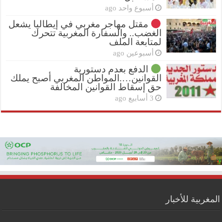
أسبوع واحد ago
مقتل مهاجر مغربي في إيطاليا يشعل
الغضب.. والسفارة المغربية تتحرك
لمتابعة الملف
أسبوعين ago
الدفع بعدم دستورية
القوانين….المواطن المغربي أصبح يملك
حق إسقاط القوانين المخالفة
3 أسابيع ago
المغربية للأخبار