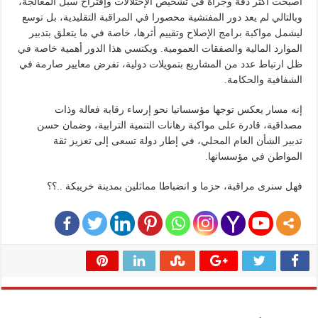
أصبحت أكثر دقة وجرأة في تشخيص الإختلالات وإقتراح سبل المعالجة،
وبالتالي لم يعد دور المفتشية محصورا في المراقبة التقليدية، بل توسع
ليشمل مواكبة برامج الإصلاح وتقييم أثرها، خاصة في ما يتعلق بتدبير
الموارد المالية والصفقات العمومية. ويكتسي هذا الدور أهمية خاصة في
ظل ارتباط عدد من المشاريع بتمويلات دولية، تفرض معايير صارمة في
الشفافية والحكامة.
إنه مسار يعكس توجها مؤسساتيا نحو إرساء رقابة فعالة وذات
مصداقية، قادرة على مواكبة رهانات التنمية الترابية، وضمان حسن
تدبير الشأن العام المحلي، في إطار دولة تسعى إلى تعزيز ثقة
المواطن في مؤسساتها.
فهل سنرى مراقبة، حزما و انضباطا مماثلين بمدينة خريبكة ..؟؟