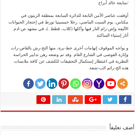
/متابعة خالد أبراح
أوقفت عناصر الأمن التابعة للدائرة السابعة بمنطقة الزيتون في
مكناس، يوم السبت الماضي، رجلا خمسينيا تورط في إحتجاز الحيوانات
الأليفة وإض-رام النار فيها وأكلها (كلاب، قطط..)، في مشهد ص-ادم
أثار إستياء الساكنة.
و يواجه الموقوف إتهامات أخرى خط-يرة، منها التح-رش بالقاص-رات
وإثارة الفوضى في الشارع العام. وقد تم وضعه رهن تدابير الحراسة
النظرية في اعنتظار إستكمال التحقيقات للكشف عن كافة ملابسات
هذه الج-رائم الب-شعة.
أضف تعليقاً