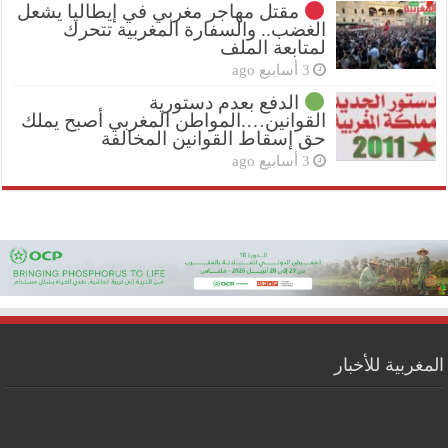
مقتل مهاجر مغربي في إيطاليا يشعل
الغضب.. والسفارة المغربية تتحرك
لمتابعة الملف
3 أسابيع ago
الدفع بعدم دستورية
القوانين….المواطن المغربي أصبح يملك
حق إسقاط القوانين المخالفة
3 أسابيع ago
المغربية للأخبار