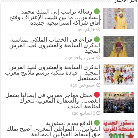
أخر الأخبار
رسالة ترامب إلى الملك محمد
السادس… ما بين تثبيت الإعتراف وفتح
آفاق شراكة استراتيجية جديدة
6 أيام ago
قراءة في الخطاب الملكي بمناسبة
الذكرى السابعة والعشرون لعيد العرش
المجيد
أسبوع واحد ago
الذكرى السابعة والعشرون لعيد العرش
المجيد… قيادة ملكية ترسم ملامح مغرب
المستقبل
أسبوعين ago
مقتل مهاجر مغربي في إيطاليا يشعل
الغضب.. والسفارة المغربية تتحرك
لمتابعة الملف
3 أسابيع ago
الدفع بعدم دستورية
القوانين….المواطن المغربي أصبح يملك
حق إسقاط القوانين المخالفة