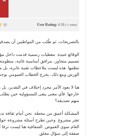
User Rating:
4.16
(
1
votes)
بالتصريحات، ثم طُلب من المواطنين أن يصدقوا 
الوقائع عنيدة. معطيات رسمية قدمت داخل مؤ
تصميم متجاوز، مرافق أساسية غائبة، منظومة م
تنظمها. هذه ليست ملاحظات تقنية عابرة، بل 
الورش.ومع ذلك، يخرج الخطاب العمومي بوجه 
هنا لا يعود الأمر مجرد إختلاف في التقدير، ب
خارجها. فأي معنى يبقى للمسؤولية حين يطلب 
منهم تصديقه؟
المشكلة أعمق من محطة. نحن أمام ثقافة تدبير
تعثر مشروع. وحين تطرح أسئلة مشروعة حول ال
العام سوى الغموض. الشفافية هنا ليست ترفا أ
صفقة إلى سؤال معلق.