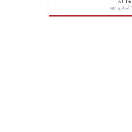
خالفة
بيع ago