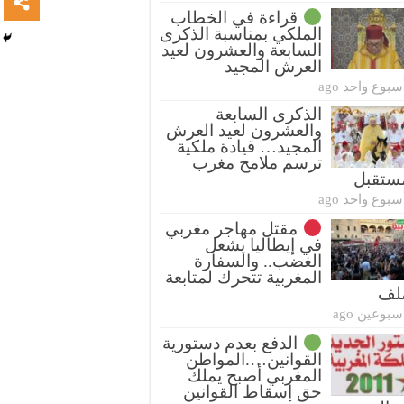
قراءة في الخطاب
الملكي بمناسبة الذكرى
السابعة والعشرون لعيد
العرش المجيد
سبوع واحد ago
الذكرى السابعة
والعشرون لعيد العرش
المجيد… قيادة ملكية
ترسم ملامح مغرب
ستقبل
سبوع واحد ago
مقتل مهاجر مغربي
في إيطاليا يشعل
الغضب.. والسفارة
المغربية تتحرك لمتابعة
ملف
سبوعين ago
الدفع بعدم دستورية
القوانين….المواطن
المغربي أصبح يملك
حق إسقاط القوانين