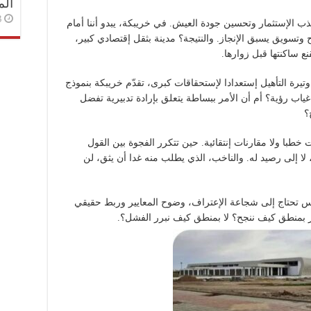
الم
3 أسا
ذب الإستثمار وتحسين جودة العيش. في خريبكة، يبدو أننا أمام
وتسويق يسبق الإنجاز. والنتيجة؟ مدينة بثقل إقتصادي كبير،
ع ساكنتها قبل زوارها.
تيرة التأهيل إستعدادا لإستحقاقات كبرى، تقدّم خريبكة بنموذج
ياب رؤية؟ أم أن الأمر ببساطة يتعلق بإرادة تدبيرية تفضل
؟
طبا ولا مقارنات إنتقائية. حين تتكرر الفجوة بين القول
 إلى رصيد له. والناخب، الذي يطلب منه غدا أن يثق، لن
عكس تحتاج إلى شجاعة الإعتراف، وضوح المعايير وربط حقيقي
ير بمنطق كيف ننجح؟ لا بمنطق كيف نبرر الفشل؟.