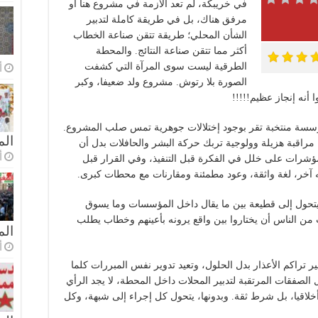
في خريبكة، لم تعد الأزمة في مشروع هنا أو
مرفق هناك، بل في طريقة كاملة لتدبير
الشأن المحلي؛ طريقة تتقن صناعة الخطاب
أكثر مما تتقن صناعة النتائج. والمحطة
الطرقية ليست سوى المرآة التي كشفت
أ
الصورة بلا رتوش. مشروع ولد ضعيفا، وكبر
أنه إنجاز عظيم!!!!!
سسة منتخبة تقر بوجود إختلالات جوهرية تمس صلب المشروع.
الم
راقبة هزيلة وولوجية تربك حركة البشر والحافلات بدل أن
أ
مؤشرات على خلل في الفكرة قبل التنفيذ، وفي القرار قبل
آخر، لغة واثقة، وعود مطمئنة ومقارنات مع محطات كبرى.
ل يتحول إلى قطيعة بين ما يقال داخل المؤسسات وما يسوق
من الناس أن يختاروا بين واقع يرونه بأعينهم وخطاب يطلب
ال
أ
 تراكم الأعذار بدل الحلول، وتعيد تدوير نفس المبررات كلما
صفقات المرتقبة لتدبير المحلات داخل المحطة، لا يجد الرأي
خلاقيا، بل شرط ثقة. وبدونها، يتحول كل إجراء إلى شبهة، وكل