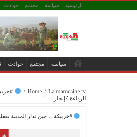
الرئيسية
سياسة
مجتمع
حوادث
سياسة
مجتمع
حوادث
ث
La marocaine tv
/
Home
/
#خريبك
الرداءة كإنجاز…..!
#خريبكة… حين تدار المدينة بعقلية