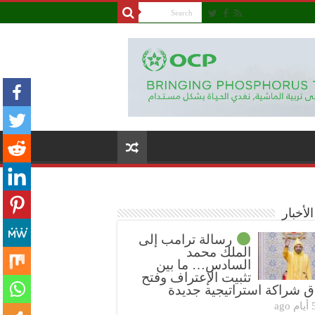
لأخبار
رسالة ترامب إلى
الملك محمد
السادس… ما بين
تثبيت الإعتراف وفتح
ق شراكة استراتيجية جديدة
ام ago