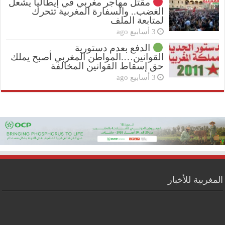
مقتل مهاجر مغربي في إيطاليا يشعل
الغضب.. والسفارة المغربية تتحرك
لمتابعة الملف
3 أسابيع ago
الدفع بعدم دستورية
القوانين….المواطن المغربي أصبح يملك
حق إسقاط القوانين المخالفة
3 أسابيع ago
المغربية للأخبار