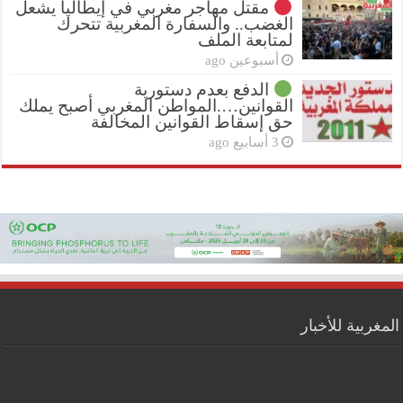
مقتل مهاجر مغربي في إيطاليا يشعل
الغضب.. والسفارة المغربية تتحرك
لمتابعة الملف
أسبوعين ago
الدفع بعدم دستورية
القوانين….المواطن المغربي أصبح يملك
حق إسقاط القوانين المخالفة
3 أسابيع ago
المغربية للأخبار