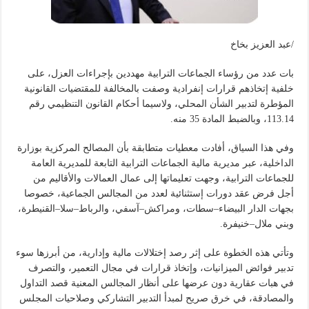
/عبد العزيز بخاخ
بات عدد من رؤساء الجماعات الترابية مهددين بإجراءات العزل، على
خلفية إتخاذهم قرارات إنفرادية وصفت بالمخالفة للمقتضيات القانونية
المؤطرة لتدبير الشأن المحلي، ولاسيما أحكام القانون التنظيمي رقم
113.14، وبالضبط المادة 35 منه.
وفي هذا السياق، أفادت معطيات متطابقة بأن المصالح المركزية بوزارة
الداخلية، عبر مديرية مالية الجماعات الترابية التابعة للمديرية العامة
للجماعات الترابية، وجهت تعليماتها إلى عمال العمالات والأقاليم من
أجل فرض عقد دورات إستثنائية لعدد من المجالس الجماعية، خصوصا
بجهات الدار البيضاء–سطات، ومراكش–آسفي، والرباط–سلا–القنيطرة،
وبني ملال–خنيفرة.
وتأتي هذه الخطوة على إثر رصد إختلالات مالية وإدارية، من أبرزها سوء
تدبير فوائض الميزانيات، وإتخاذ قرارات في مجال التعمير، والتصرف
في هبات عقارية دون عرضها على أنظار المجالس المعنية قصد التداول
والمصادقة، في خرق صريح لمبدأ التدبير التشاركي وصلاحيات المجلس