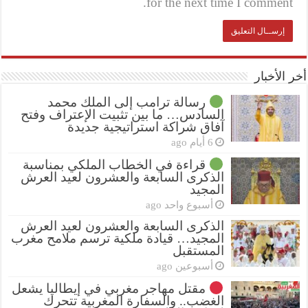
for the next time I comment.
أخر الأخبار
رسالة ترامب إلى الملك محمد
السادس… ما بين تثبيت الإعتراف وفتح
آفاق شراكة استراتيجية جديدة
6 أيام ago
قراءة في الخطاب الملكي بمناسبة
الذكرى السابعة والعشرون لعيد العرش
المجيد
أسبوع واحد ago
الذكرى السابعة والعشرون لعيد العرش
المجيد… قيادة ملكية ترسم ملامح مغرب
المستقبل
أسبوعين ago
مقتل مهاجر مغربي في إيطاليا يشعل
الغضب.. والسفارة المغربية تتحرك