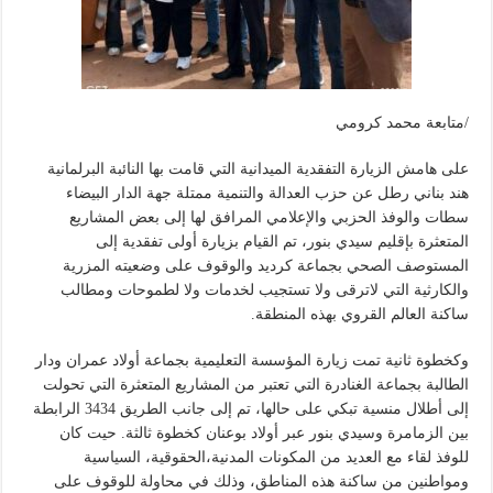
/متابعة محمد كرومي
على هامش الزيارة التفقدية الميدانية التي قامت بها النائبة البرلمانية
هند بناني رطل عن حزب العدالة والتنمية ممتلة جهة الدار البيضاء
سطات والوفذ الحزبي والإعلامي المرافق لها إلى بعض المشاريع
المتعثرة بإقليم سيدي بنور، تم القيام بزيارة أولى تفقدية إلى
المستوصف الصحي بجماعة كرديد والوقوف على وضعيته المزرية
والكارثية التي لاترقى ولا تستجيب لخدمات ولا لطموحات ومطالب
ساكنة العالم القروي بهذه المنطقة.
وكخطوة ثانية تمت زيارة المؤسسة التعليمية بجماعة أولاد عمران ودار
الطالبة بجماعة الغنادرة التي تعتبر من المشاريع المتعثرة التي تحولت
إلى أطلال منسية تبكي على حالها، تم إلى جانب الطريق 3434 الرابطة
بين الزمامرة وسيدي بنور عبر أولاد بوعنان كخطوة ثالثة. حيت كان
للوفذ لقاء مع العديد من المكونات المدنية،الحقوقية، السياسية
ومواطنين من ساكنة هذه المناطق، وذلك في محاولة للوقوف على