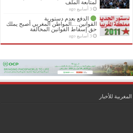
لمتابعة الملف
3 أسابيع ago
الدفع بعدم دستورية
القوانين….المواطن المغربي أصبح يملك
حق إسقاط القوانين المخالفة
3 أسابيع ago
المغربية للأخبار