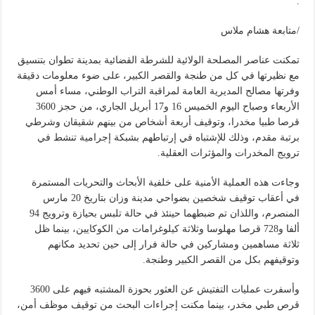
.
/متابعة هشام ملاس
تمكنت عناصر المصلحة الولائية للشرطة القضائية بمدينة تطوان بتنسيق
مع نظيرتها في كل من طنجة والقصر الكبير، على ضوء معلومات دقيقة
وفرتها مصالح المديرية العامة لمراقبة التراب الوطني، مساء أمس
الأربعاء وصباح اليوم الخميس 16 و17 أبريل الجاري، من حجز 3600
قرصا طبيا مخدرا، وتوقيف أربعة أشخاص من بينهم شقيقان وشرطي
برتبة مقدم، وذلك للإشتباه في إرتباطهم بشبكة إجرامية تنشط في
ترويج المخدرات والمؤثرات العقلية.
وجاءت هذه العملية الأمنية على خلفية الأبحاث والتحريات المستمرة
في أعقاب توقيف شخصين بضواحي مدينة وزان بتاريخ 20 مارس
المنصرم، واللذان تم ضبطهما حينئذ في حالة تلبس بحيازة وترويج 94
ألفا و728 قرصا مهلوسا وثلاثة كيلوغرامات من الكوكايين، بينما ظل
ثلاثة مساهمين ومشاركين في حالة فرار إلى حين تحديد مكانهم
وتوقيفهم بكل من القصر الكبير وطنجة.
وأسفرت عمليات التفتيش عن العثور بحوزة المشتبه فيهم على 3600
قرص طبي مخدر، بينما مكنت إجراءات البحث من توقيف موظف أمن،