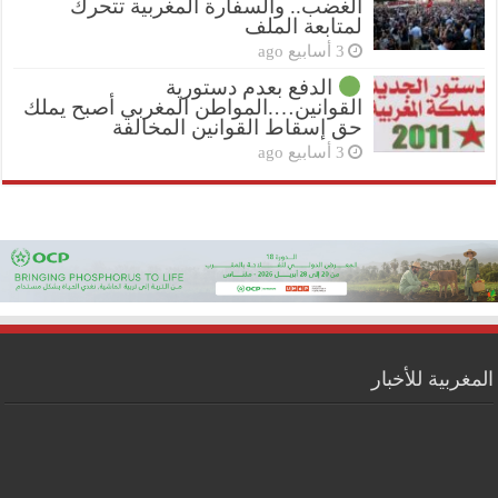
الغضب.. والسفارة المغربية تتحرك
لمتابعة الملف
3 أسابيع ago
الدفع بعدم دستورية
القوانين….المواطن المغربي أصبح يملك
حق إسقاط القوانين المخالفة
3 أسابيع ago
المغربية للأخبار