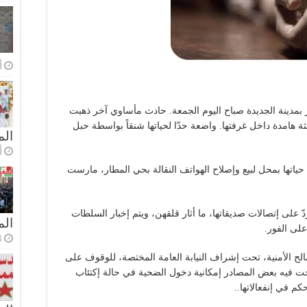
أ
بمدينة الجديدة صباح اليوم الجمعة. حادث مأساوي آخر ذهبت
ثة هامدة داخل غرفتها. واضعة حدّا لحياتها شنقاً بواسطة حبل
الم
أ
200، كانت تشتغل قيد حياتها بمحل لبيع وإصلاح الهواتف النقالة بحي المطار، مارست
دّ على إتصالات صديقاتها، ما أثار قلقهن، ويتم إخبار السلطات
ال
على الفور.
3 أسا
ح الأمنية، تحت إشراف النيابة العامة المختصة، للوقوف على
ت فيه بعض المصادر إمكانية دخول الضحية في حالة إكتئاب
كم في إنفعالاتها..