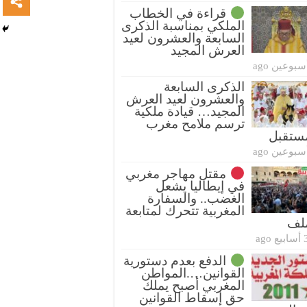
قراءة في الخطاب
الملكي بمناسبة الذكرى
السابعة والعشرون لعيد
العرش المجيد
سبوعين ago
الذكرى السابعة
والعشرون لعيد العرش
المجيد… قيادة ملكية
ترسم ملامح مغرب
ستقبل
سبوعين ago
مقتل مهاجر مغربي
في إيطاليا يشعل
الغضب.. والسفارة
المغربية تتحرك لمتابعة
ملف
بيع ago
الدفع بعدم دستورية
القوانين….المواطن
المغربي أصبح يملك
حق إسقاط القوانين