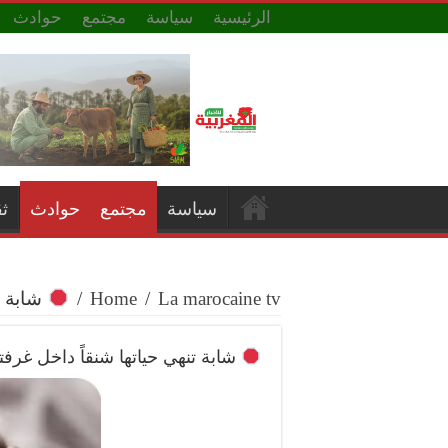
الرئيسية
سياسة
مجتمع
حوادث
سياسة
مجتمع
حوادث
ث
La marocaine tv
/
Home
/
شابة ت
شابة تنهي حياتها شنقاً داخل غرفته