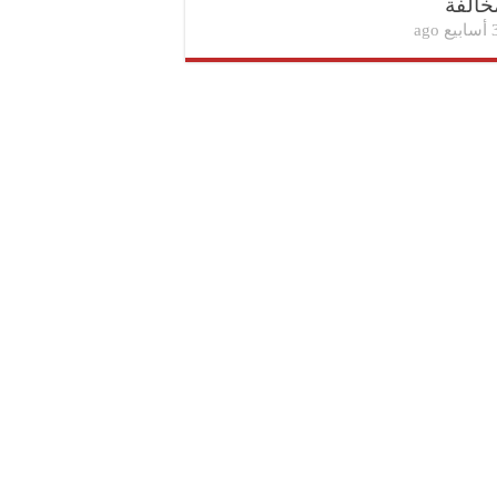
خالفة
بيع ago