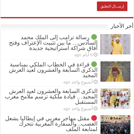
أخر الأخبار
رسالة ترامب إلى الملك محمد
السادس… ما بين تثبيت الإعتراف وفتح
آفاق شراكة استراتيجية جديدة
6 أيام ago
قراءة في الخطاب الملكي بمناسبة
الذكرى السابعة والعشرون لعيد العرش
المجيد
أسبوع واحد ago
الذكرى السابعة والعشرون لعيد العرش
المجيد… قيادة ملكية ترسم ملامح مغرب
المستقبل
أسبوع واحد ago
مقتل مهاجر مغربي في إيطاليا يشعل
الغضب.. والسفارة المغربية تتحرك
لمتابعة الملف