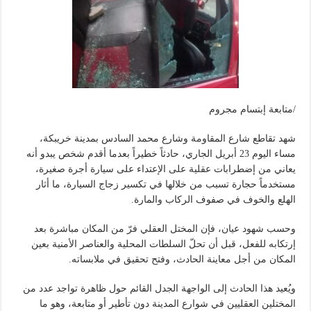
/متابعة إبتسام مجروم
شهد تقاطع شارع المقاومة وشارع محمد السادس بمدينة خريبكة،
مساء اليوم 23 أبريل الجاري، حادثاً خطيراً بعدما أقدم شخص يبدو أنه
يعاني من إضطرابات عقلية على الإعتداء على سيارة أجرة صغيرة،
مستخدماً حجارة تسبب من خلالها في تكسير زجاج السيارة، ما أثار
الهلع والخوف في صفوف الركاب والمارة.
وحسب شهود عيان، فإن المختل العقلي فرّ من المكان مباشرة بعد
إرتكابه للفعل، قبل أن تحلّ السلطات المحلية والعناصر الأمنية بعين
المكان من أجل معاينة الحادث، وفتح تحقيق في ملابساته.
ويُعيد هذا الحادث إلى الواجهة الجدل القائم حول ظاهرة تواجد عدد من
المختلين العقليين في شوارع المدينة دون تأطير أو متابعة، وهو ما