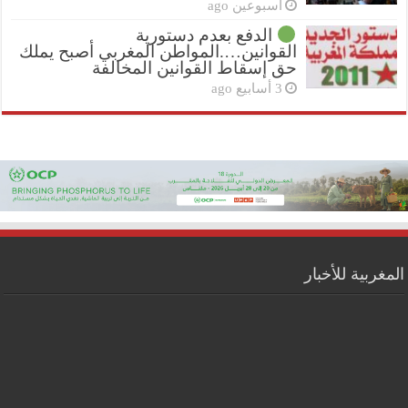
أسبوعين ago
الدفع بعدم دستورية
القوانين….المواطن المغربي أصبح يملك
حق إسقاط القوانين المخالفة
3 أسابيع ago
المغربية للأخبار