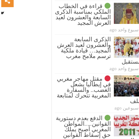
قراءة في الخطاب
الملكي بمناسبة الذكرى
السابعة والعشرون لعيد
العرش المجيد
سبوع واحد ago
الذكرى السابعة
والعشرون لعيد العرش
المجيد… قيادة ملكية
ترسم ملامح مغرب
ستقبل
سبوع واحد ago
مقتل مهاجر مغربي
في إيطاليا يشعل
الغضب.. والسفارة
المغربية تتحرك لمتابعة
ملف
سبوعين ago
الدفع بعدم دستورية
القوانين….المواطن
المغربي أصبح يملك
حق إسقاط القوانين