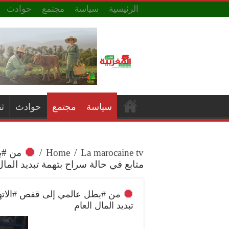
الرئيسية
سياسة
مجتمع
حوادث
سياسة
مجتمع
حوادث
ث
La marocaine tv
/
Home
/
من #ب
متابع في حالة سراح بتهمة تبديد المال
من #بطل عالمي إلى قفص #الاته
تبديد المال العام