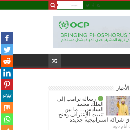
لأخبار
رسالة ترامب إلى
الملك محمد
السادس… ما بين
تثبيت الإعتراف وفتح
ق شراكة استراتيجية جديدة
ام ago