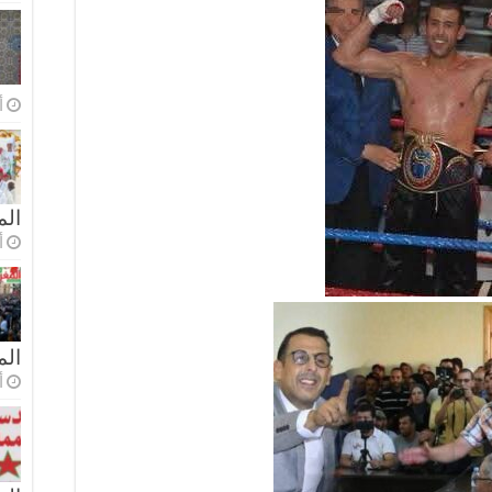
أ
الم
أ
ال
أ