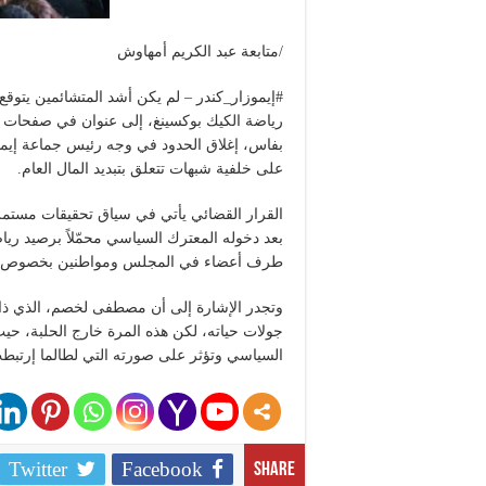
/متابعة عبد الكريم أمهاوش
#إيموزار_كندر – لم يكن أشد المتشائمين يتو
رياضة الكيك بوكسينغ، إلى عنوان في صفحات ا
على خلفية شبهات تتعلق بتبديد المال العام.
القرار القضائي يأتي في سياق تحقيقات مستمرة
بعد دخوله المعترك السياسي محمّلاً برصيد ر
طرف أعضاء في المجلس ومواطنين بخصوص صفق
وتجدر الإشارة إلى أن مصطفى لخصم، الذي ذاع
جولات حياته، لكن هذه المرة خارج الحلبة، ح
السياسي وتؤثر على صورته التي لطالما إرتبطت
Twitter
Facebook
Share