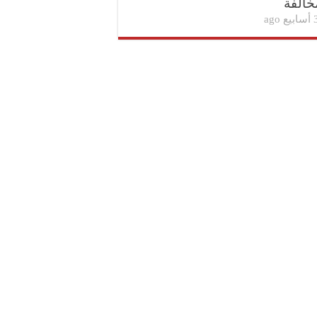
خالفة
بيع ago