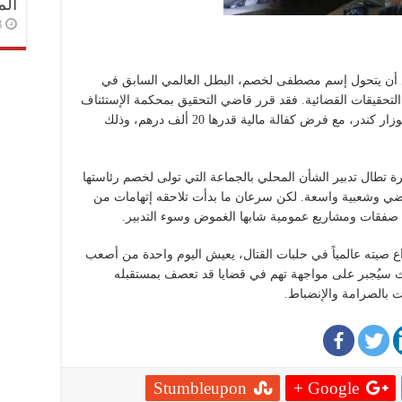
الم
3 أسا
قع أن يتحول إسم مصطفى لخصم، البطل العالمي السابق في
لتحقيقات القضائية. فقد قرر قاضي التحقيق بمحكمة الإستئناف
بفاس، إغلاق الحدود في وجه رئيس جماعة إيموزار كندر، مع فرض كفالة مالية قدرها 20 ألف درهم، وذلك
 تطال تدبير الشأن المحلي بالجماعة التي تولى لخصم رئاستها
ياضي وشعبية واسعة. لكن سرعان ما بدأت تلاحقه إتهامات من
ات ومشاريع عمومية شابها الغموض وسوء التدبير.
 صيته عالمياً في حلبات القتال، يعيش اليوم واحدة من أصعب
يث سيُجبر على مواجهة تهم في قضايا قد تعصف بمستقبله
 بالصرامة والإنضباط.
Stumbleupon
Google +