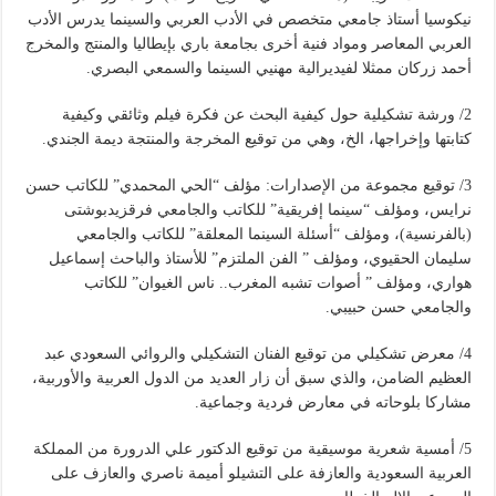
نيكوسيا أستاذ جامعي متخصص في الأدب العربي والسينما يدرس الأدب
العربي المعاصر ومواد فنية أخرى بجامعة باري بإيطاليا والمنتج والمخرج
أحمد زركان ممثلا لفيديرالية مهنيي السينما والسمعي البصري.
2/ ورشة تشكيلية حول كيفية البحث عن فكرة فيلم وثائقي وكيفية
كتابتها وإخراجها، الخ، وهي من توقيع المخرجة والمنتجة ديمة الجندي.
3/ توقيع مجموعة من الإصدارات: مؤلف “الحي المحمدي” للكاتب حسن
نرايس، ومؤلف “سينما إفريقية” للكاتب والجامعي فرقزيدبوشتى
(بالفرنسية)، ومؤلف “أسئلة السينما المعلقة” للكاتب والجامعي
سليمان الحقيوي، ومؤلف ” الفن الملتزم” للأستاذ والباحث إسماعيل
هواري، ومؤلف ” أصوات تشبه المغرب.. ناس الغيوان” للكاتب
والجامعي حسن حبيبي.
4/ معرض تشكيلي من توقيع الفنان التشكيلي والروائي السعودي عبد
العظيم الضامن، والذي سبق أن زار العديد من الدول العربية والأوربية،
مشاركا بلوحاته في معارض فردية وجماعية.
5/ أمسية شعرية موسيقية من توقيع الدكتور علي الدرورة من المملكة
العربية السعودية والعازفة على التشيلو أميمة ناصري والعازف على