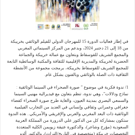
في إطار فعاليات الدورة 15 للمهرجان الدولي للفيلم الوثائقي بخريبكة
من 18 إلى 21 دجنبر 2024، وبدعم من المركز السينمائي المغربي
والمجمع الشريف للفوسفاط وبتعاون مع عمالة خريبكة والجماعة
الحضرية لخريبكة والمديرية الإقليمية للثقافة والمكتبة الوسائطية التابعة
للمجمع الشريف للفوسفاط بخريبكة، برمجت مجموعة من الأنشطة
الثقافية ذات الصلة بالوثائقي وبالفنون بشكل عام.
1/ ندوة فكرية في موضوع ” صورة الصحراء في السينما الوثائقية :
نماذج ودلالات”، وهي ندوة، تنظم بتعاون مع فيديرالية مهنيي السينما
والسمعي البصري بمدينة العيون، والغاية طرح صورة الصحراء كفضاء
جغرافي وعمراني وثقافي وإنساني في العديد من التجارب الفيلمية
الوثائقية ذات البعد المغربي والعربي والإفريقي والأمريكي.. هذه الندوة
ستكون بمشاركة كل من الدكتور علي الدرورة من المملكة العربية
السعودية (مؤرخ وشاعر)، والدكتورة عتيقة زيويمن الكلية المتعددة
التخصصات خريبكة (متخصصة في التاريخ/التراث)، والدكتور ألدو