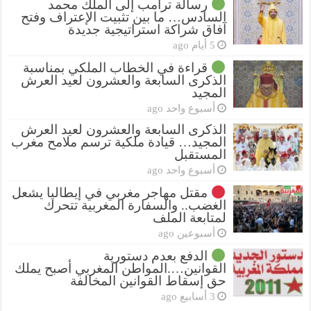
رسالة ترامب إلى الملك محمد
السادس… ما بين تثبيت الإعتراف وفتح
آفاق شراكة استراتيجية جديدة
5 أيام ago
قراءة في الخطاب الملكي بمناسبة
الذكرى السابعة والعشرون لعيد العرش
المجيد
أسبوع واحد ago
الذكرى السابعة والعشرون لعيد العرش
المجيد… قيادة ملكية ترسم ملامح مغرب
المستقبل
أسبوع واحد ago
مقتل مهاجر مغربي في إيطاليا يشعل
الغضب.. والسفارة المغربية تتحرك
لمتابعة الملف
أسبوعين ago
الدفع بعدم دستورية
القوانين….المواطن المغربي أصبح يملك
حق إسقاط القوانين المخالفة
3 أسابيع ago