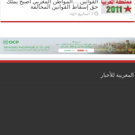
القوانين….المواطن المغربي أصبح يملك
حق إسقاط القوانين المخالفة
3 أسابيع ago
المغربية للأخبار