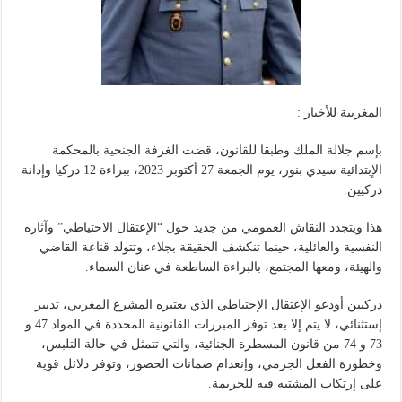
المغربية للأخبار :
بإسم جلالة الملك وطبقا للقانون، قضت الغرفة الجنحية بالمحكمة
الإبتدائية سيدي بنور، يوم الجمعة 27 أكتوبر 2023، ببراءة 12 دركيا وإدانة
دركيين.
هذا ويتجدد النقاش العمومي من جديد حول “الإعتقال الاحتياطي” وآثاره
النفسية والعائلية، حينما تنكشف الحقيقة بجلاء، وتتولد قناعة القاضي
والهيئة، ومعها المجتمع، بالبراءة الساطعة في عنان السماء.
دركيين أودعو الإعتقال الإحتياطي الذي يعتبره المشرع المغربي، تدبير
إستثنائي، لا يتم إلا بعد توفر المبررات القانونية المحددة في المواد 47 و
73 و 74 من قانون المسطرة الجنائية، والتي تتمثل في حالة التلبس،
وخطورة الفعل الجرمي، وإنعدام ضمانات الحضور، وتوفر دلائل قوية
على إرتكاب المشتبه فيه للجريمة.