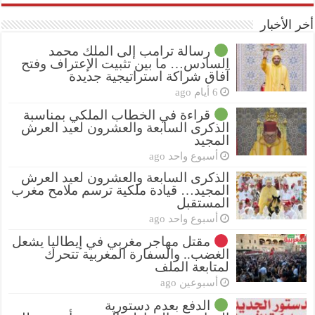
أخر الأخبار
رسالة ترامب إلى الملك محمد
السادس… ما بين تثبيت الإعتراف وفتح
آفاق شراكة استراتيجية جديدة
6 أيام ago
قراءة في الخطاب الملكي بمناسبة
الذكرى السابعة والعشرون لعيد العرش
المجيد
أسبوع واحد ago
الذكرى السابعة والعشرون لعيد العرش
المجيد… قيادة ملكية ترسم ملامح مغرب
المستقبل
أسبوع واحد ago
مقتل مهاجر مغربي في إيطاليا يشعل
الغضب.. والسفارة المغربية تتحرك
لمتابعة الملف
أسبوعين ago
الدفع بعدم دستورية