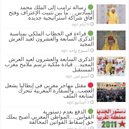
رسالة ترامب إلى الملك محمد
السادس… ما بين تثبيت الإعتراف وفتح
آفاق شراكة استراتيجية جديدة
6 أيام ago
قراءة في الخطاب الملكي بمناسبة
الذكرى السابعة والعشرون لعيد العرش
المجيد
أسبوع واحد ago
الذكرى السابعة والعشرون لعيد العرش
المجيد… قيادة ملكية ترسم ملامح مغرب
المستقبل
أسبوعين ago
مقتل مهاجر مغربي في إيطاليا يشعل
الغضب.. والسفارة المغربية تتحرك
لمتابعة الملف
3 أسابيع ago
الدفع بعدم دستورية
القوانين….المواطن المغربي أصبح يملك
حق إسقاط القوانين المخالفة
3 أسابيع ago