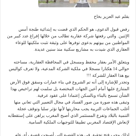
بقلم عبد العزيز بخاخ
رفض قبول الدعوى، هو الحكم الذي قضت به إبتدائية طنجة أمس
الإثنين. والتي رفعتها شركة عقارية تطالب من خلالها إفراغ عدد كبير من
المواطنين من بيوتهم بدعوى توفرها على وثيقة تثبت ملكيتها للوعاء
العقاري الذي شيدت به مشاريع سكنية منذ سنين عديدة.
ويتعلق الأمر بعقار محفظ ومسجل في المحافظة العقارية، مساحته
حوالي 14 هكتارا مسجلا في ملكية الشركة المدعية، ولا تعرف كواليس
بيع هذا العقار للشركة !!!
وتجدر للإشارة إلى أنه تم الشروع في بناء عمارات وسقق فوق الأرض
المتنازع عليها أمام أعين الجهات المختصة بل سلمت لهم تراخيص بهذا
الشأن تسمح بالبناء وبالسكن إعتمادا على عقود عرفية.
وتبقى هذه صورة من صور الفساد في مجال التعمير التي تعاني منها
أغلب الجماعات التربية يجب محاربتها لأنها تؤثر سلبا وتوقف عجلة
التنمية بالبلاد وتفزع المستثمر الذي أصبح المغرب يراهن على إستقطابه
لإنعاش الإقتصاد المغربي تطبيقا للتوجيهات الملكية السامية.
لذلك وجب فتح تحقيق في هذه القضية التي أصبحت قضية رأي عام