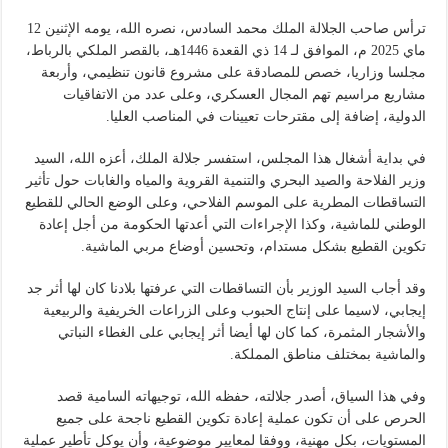
ترأس صاحب الجلالة الملك محمد السادس، نصره الله، يومه الإثنين 12
ماي 2025 م، الموافق لـ 14 ذي القعدة 1446هـ، بالقصر الملكي بالرباط،
مجلسا وزاريا، خصص للمصادقة على مشروع قانون تنظيمي، وأربعة
مشاريع مراسيم تهم المجال العسكري، وعلى عدد من الاتفاقيات
الدولية، إضافة إلى مقترحات تعيينات في المناصب العليا.
في بداية أشغال هذا المجلس، استفسر جلالة الملك، أعزه الله، السيد
وزير الفلاحة والصيد البحري والتنمية القروية والمياه والغابات حول تأثير
التساقطات المطرية على الموسم الفلاحي، وعلى الوضع الحالي للقطيع
الوطني للماشية، وكذا الإجراءات التي أعدتها الحكومة من أجل إعادة
تكوين القطيع بشكل مستدام، وتحسين أوضاع مربي الماشية.
وقد أجاب السيد الوزير بأن التساقطات التي عرفتها بلادنا كان لها أثر جد
إيجابي، لاسيما على إنتاج الحبوب وعلى الزراعات الخريفية والربيعية
والأشجار المثمرة، كما كان لها أيضا أثر إيجابي على الغطاء النباتي
والماشية بمختلف مناطق المملكة.
وفي هذا السياق، أصدر جلالته، حفظه الله، توجيهاته السامية قصد
الحرص على أن تكون عملية إعادة تكوين القطيع ناجحة على جميع
المستويات، بكل مهنية، ووفقا لمعايير موضوعية، وأن يوكل تأطير عملية