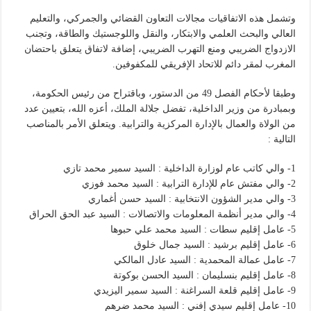
وتشمل هذه الاتفاقيات مجالات التعاون القضائي والجمركي، والتعليم
العالي والبحث العلمي والابتكار، والنقل واللوجستيك والطاقة، وتجنب
الازدواج الضريبي ومنع التهرب الضريبي، إضافة لاتفاق يتعلق باحتضان
المغرب لمقر دائم للاتحاد الإفريقي للمكفوفين.
وطبقا لأحكام الفصل 49 من الدستور، وباقتراح من رئيس الحكومة،
وبمبادرة من وزير الداخلية، تفضل جلالة الملك، أعزه الله، بتعيين عدد
من الولاة والعمال بالإدارة المركزية والترابية. ويتعلق الأمر بالمناصب
التالية :
1- والي كاتب عام لوزارة الداخلية : السيد سمير محمد تازي
2- والي مفتش عام للإدارة الترابية : السيد محمد فوزي
3- والي مدير الشؤون الانتخابية : السيد حسن أغماري
4- والي مدير أنظمة المعلومات والاتصالات : السيد عبد الحق الحراق
5- عامل إقليم سطات : السيد محمد علي حبوها
6- عامل إقليم برشيد : السيد جمال خلوق
7- عامل عمالة المحمدية : السيد عادل المالكي
8- عامل إقليم بنسليمان : السيد الحسن بوكوتة
9- عامل إقليم قلعة السراغنة : السيد سمير اليزيدي
10- عامل إقليم سيدي إفني : السيد محمد ضرهم