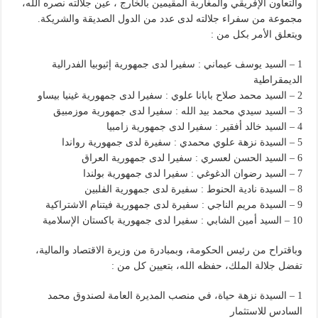
والتعاون الإفريقي والمغاربة المقيمين بالخارج ، عين جلالته نصره الله،
مجموعة من سفراء جلالته لدى عدد من الدول الصديقة والشريكة.
ويتعلق الأمر بكل من :
1 – السيد يوسف عيماني : سفيرا لدى جمهورية إثيوبيا الفدرالية
الديمقراطية
2 – السيد محمد صلاح بابانا علوي : سفيرا لدى جمهورية غينيا بيساو
3 – السيد سيدي محمد بيد الله : سفيرا لدى جمهورية موزمبيق
4 – السيد خالد أفقير : سفيرا لدى جمهورية زامبيا
5 – السيدة نزهة علوي محمدي : سفيرة لدى جمهورية رواندا
6 – السيد الحسن لعسري : سفيرا لدى جمهورية العراق
7 – السيد رضوان الدغوغي : سفيرا لدى جمهورية بولندا
8 – السيدة نادية الحنوط : سفيرة لدى جمهورية الفلبين
9 – السيدة مريم الناجي : سفيرة لدى جمهورية فيتنام الاشتراكية
10 – السيد أمين الشابي : سفيرا لدى جمهورية باكستان الإسلامية
وباقتراح من رئيس الحكومة، وبمبادرة من وزيرة الاقتصاد والمالية،
تفضل جلالة الملك، حفظه الله، بتعيين كل من :
1 – السيدة نزهة حياة، في منصب المديرة العامة لصندوق محمد
السادس للاستثمار