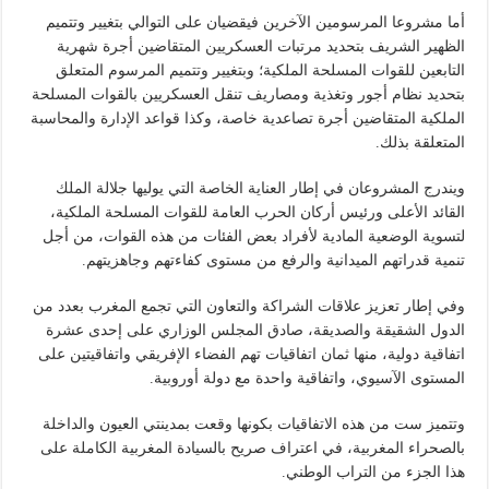
أما مشروعا المرسومين الآخرين فيقضيان على التوالي بتغيير وتتميم
الظهير الشريف بتحديد مرتبات العسكريين المتقاضين أجرة شهرية
التابعين للقوات المسلحة الملكية؛ وبتغيير وتتميم المرسوم المتعلق
بتحديد نظام أجور وتغذية ومصاريف تنقل العسكريين بالقوات المسلحة
الملكية المتقاضين أجرة تصاعدية خاصة، وكذا قواعد الإدارة والمحاسبة
المتعلقة بذلك.
ويندرج المشروعان في إطار العناية الخاصة التي يوليها جلالة الملك
القائد الأعلى ورئيس أركان الحرب العامة للقوات المسلحة الملكية،
لتسوية الوضعية المادية لأفراد بعض الفئات من هذه القوات، من أجل
تنمية قدراتهم الميدانية والرفع من مستوى كفاءتهم وجاهزيتهم.
وفي إطار تعزيز علاقات الشراكة والتعاون التي تجمع المغرب بعدد من
الدول الشقيقة والصديقة، صادق المجلس الوزاري على إحدى عشرة
اتفاقية دولية، منها ثمان اتفاقيات تهم الفضاء الإفريقي واتفاقيتين على
المستوى الآسيوي، واتفاقية واحدة مع دولة أوروبية.
وتتميز ست من هذه الاتفاقيات بكونها وقعت بمدينتي العيون والداخلة
بالصحراء المغربية، في اعتراف صريح بالسيادة المغربية الكاملة على
هذا الجزء من التراب الوطني.