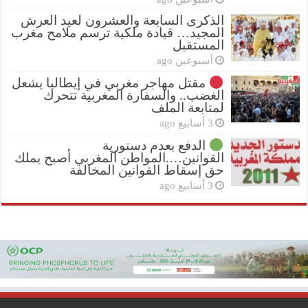
الذكرى السابعة والعشرون لعيد العرش
المجيد… قيادة ملكية ترسم ملامح مغرب
المستقبل
أسبوعين ago
مقتل مهاجر مغربي في إيطاليا يشعل
الغضب.. والسفارة المغربية تتحرك
لمتابعة الملف
3 أسابيع ago
الدفع بعدم دستورية
القوانين….المواطن المغربي أصبح يملك
حق إسقاط القوانين المخالفة
3 أسابيع ago