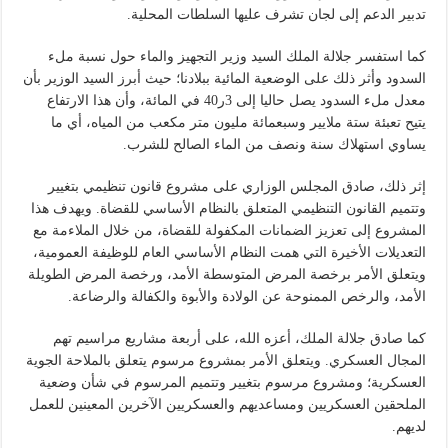
تدبير الدعم إلى لجان تشرف عليها السلطات المحلية.
كما استفسر جلالة الملك السيد وزير التجهيز والماء حول نسبة ملء
السدود وأثر ذلك على الوضعية المائية ببلادنا؛ حيث أبرز السيد الوزير بأن
معدل ملء السدود يصل حاليا إلى 3ر40 في المائة، وأن هذا الارتفاع
يتيح تعبئة ستة ملايير وسبعمائة مليون متر مكعب من المياه، أي ما
يساوي استهلاك سنة ونصف من الماء الصالح للشرب.
إثر ذلك، صادق المجلس الوزاري على مشروع قانون تنظيمي بتغيير
وتتميم القانون التنظيمي المتعلق بالنظام الأساسي للقضاة. ويهدف هذا
المشروع إلى تعزيز الضمانات المكفولة للقضاة، من خلال الملاءمة مع
التعديلات الأخيرة التي همت النظام الأساسي العام للوظيفة العمومية،
ويتعلق الأمر برخصة المرض المتوسطة الأمد، ورخصة المرض الطويلة
الأمد، والرخص الممنوحة عن الولادة والأبوة والكفالة والرضاعة.
كما صادق جلالة الملك، أعزه الله، على أربعة مشاريع مراسيم تهم
المجال العسكري. ويتعلق الأمر بمشروع مرسوم يتعلق بالملاحة الجوية
العسكرية؛ ومشروع مرسوم بتغيير وتتميم المرسوم في شأن وضعية
الملحقين العسكريين ومساعديهم والعسكريين الآخرين المعينين للعمل
لديهم.