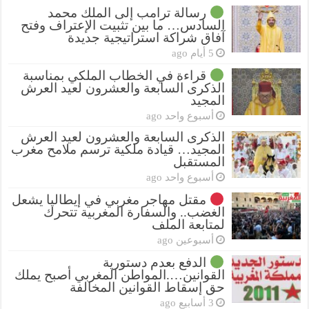
رسالة ترامب إلى الملك محمد
السادس… ما بين تثبيت الإعتراف وفتح
آفاق شراكة استراتيجية جديدة
5 أيام ago
قراءة في الخطاب الملكي بمناسبة
الذكرى السابعة والعشرون لعيد العرش
المجيد
أسبوع واحد ago
الذكرى السابعة والعشرون لعيد العرش
المجيد… قيادة ملكية ترسم ملامح مغرب
المستقبل
أسبوع واحد ago
مقتل مهاجر مغربي في إيطاليا يشعل
الغضب.. والسفارة المغربية تتحرك
لمتابعة الملف
أسبوعين ago
الدفع بعدم دستورية
القوانين….المواطن المغربي أصبح يملك
حق إسقاط القوانين المخالفة
3 أسابيع ago