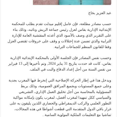
عبد العزيز بخاخ
حسب مصادر مطلعة، فإن عامل إقليم ميدلت تقدم بطلب للمحكمة
الإبتدائية الإدارية بفاس لعزل رئيس جماعة الريش ونائبه، وذلك بناء
على التقرير الذي وصف بالأسود الذي أعدته المفتشية العامة للإدارة
الترابية والذي تضمن عدة إختلالات و وقف على خروقات تقتضي العزل
وفقا للقانون المنظم للجماعات الترابية.
وحسب نفس المصادر فإن الجلسة الأولى بالمحكمة الإبتدائية الإدارية
بفاس، كانت قد حددت بتاريخ 31 يناير 2024, وتم تأخيرها إلى 13 فبراير
من نفس السنة من أجل إعداد الدفاع والبت في الملف.
ويدخل هذا في إطار الحركة الإصلاحية التي إنخرط فيها المغرب بجدية
وعلى جميع المستويات وبجميع المرافق العمومية، وذلك بربط
المسؤولية بالمحاسبة من أجل تخليق العمل الإداري، التشريعي
والسياسي ككل تمهيدا لمغرب أفضل، لمغرب يكون بإمكانه مواكبة
التطور العلمي والركب الديمقراطي والحضاري اللذين يليقون به على
غرار باقي الدول المتقدمة التي قطعت أشواطا في هذه المجالات،
تماشيا مع التعليمات الملكية المولوية السامية .