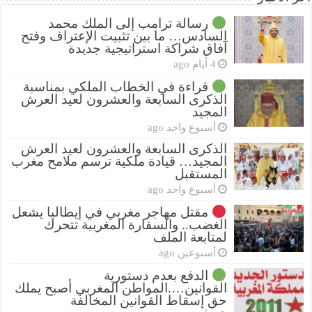
رسالة ترامب إلى الملك محمد
السادس… ما بين تثبيت الإعتراف وفتح
آفاق شراكة استراتيجية جديدة
4 أيام ago
قراءة في الخطاب الملكي بمناسبة
الذكرى السابعة والعشرون لعيد العرش
المجيد
أسبوع واحد ago
الذكرى السابعة والعشرون لعيد العرش
المجيد… قيادة ملكية ترسم ملامح مغرب
المستقبل
أسبوع واحد ago
مقتل مهاجر مغربي في إيطاليا يشعل
الغضب.. والسفارة المغربية تتحرك
لمتابعة الملف
أسبوعين ago
الدفع بعدم دستورية
القوانين….المواطن المغربي أصبح يملك
حق إسقاط القوانين المخالفة