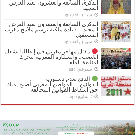
الذكرى السابعة والعشرون لعيد العرش
المجيد
أسبوع واحد ago
الذكرى السابعة والعشرون لعيد العرش
المجيد… قيادة ملكية ترسم ملامح مغرب
المستقبل
أسبوع واحد ago
مقتل مهاجر مغربي في إيطاليا يشعل
الغضب.. والسفارة المغربية تتحرك
لمتابعة الملف
أسبوعين ago
الدفع بعدم دستورية
القوانين….المواطن المغربي أصبح يملك
حق إسقاط القوانين المخالفة
3 أسابيع ago