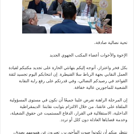
تحية نضالية صادقة،
الإخوة والأخوات أعضاء المكتب الجهوي الجديد
بكل فخر واعتزاز، أتوجه إليكم بتهانئي الحارة على تجديد مكتبكم لقيادة
العمل النقابي بجهة الرباط سلا القنيطرة. إن انتخابكم اليوم تجسيد لثقة
القواعد في رصيدكم النضالي، وفي قدرتكم على رفع راية النقابة
الشعبية للماجورين عالية خفاقة.
إن المرحلة الراهنة تفرض علينا جميعًا أن نكون في مستوى المسؤولية
الملقاة على عاتقنا، من خلال الالتزام بثوابت نقابتنا: الديمقراطية
الداخلية، الاستقلالية في القرار، الدفاع المستميت عن حقوق الشغيلة،
وخدمة قضاياها العادلة دون كلل أو تردد.
ننتظر منكم أن تكونوا صوت المأجورين، تعبرون عن همومهم بصدق،