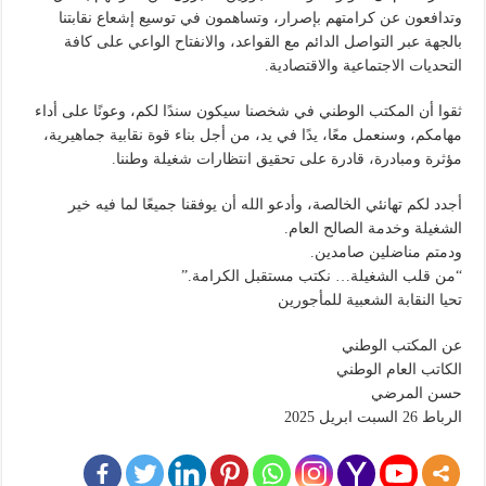
وتدافعون عن كرامتهم بإصرار، وتساهمون في توسيع إشعاع نقابتنا
بالجهة عبر التواصل الدائم مع القواعد، والانفتاح الواعي على كافة
التحديات الاجتماعية والاقتصادية.
ثقوا أن المكتب الوطني في شخصنا سيكون سندًا لكم، وعونًا على أداء
مهامكم، وسنعمل معًا، يدًا في يد، من أجل بناء قوة نقابية جماهيرية،
مؤثرة ومبادرة، قادرة على تحقيق انتظارات شغيلة وطننا.
أجدد لكم تهانئي الخالصة، وأدعو الله أن يوفقنا جميعًا لما فيه خير
الشغيلة وخدمة الصالح العام.
ودمتم مناضلين صامدين.
“من قلب الشغيلة… نكتب مستقبل الكرامة.”
تحيا النقابة الشعبية للمأجورين
عن المكتب الوطني
الكاتب العام الوطني
حسن المرضي
الرباط 26 السبت ابريل 2025