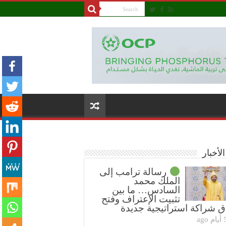
لأخبار
رسالة ترامب إلى
الملك محمد
السادس… ما بين
تثبيت الإعتراف وفتح
ق شراكة استراتيجية جديدة
ام ago