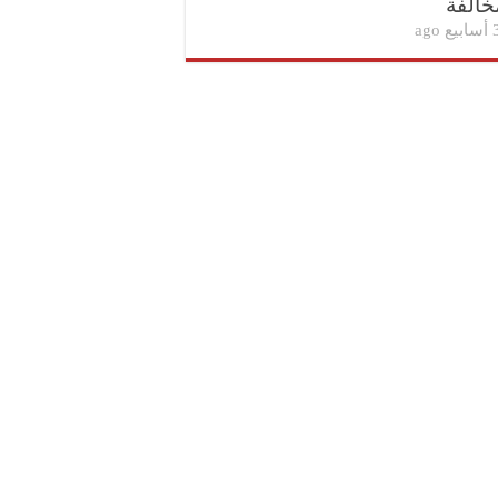
خالفة
بيع ago