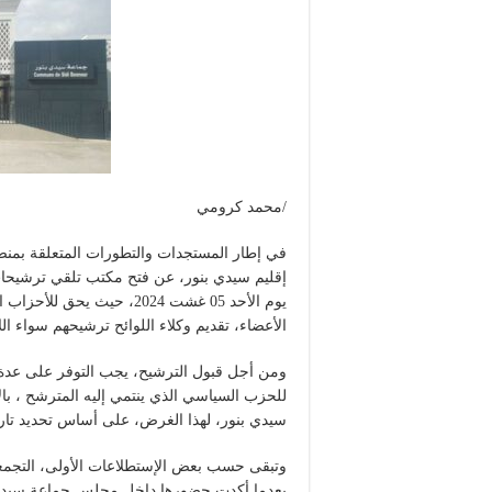
/محمد كرومي
في إطار المستجدات والتطورات المتعلقة بمنص
إقليم سيدي بنور، عن فتح مكتب تلقي ترشيحات
يوم الأحد 05 غشت 2024، حي
الأعضاء، تقديم وكلاء اللوائح ترشيحهم سواء ال
ومن أجل قبول الترشيح، يجب التوفر على عدة شر
للحزب السياسي الذي ينتمي إليه المترشح ، 
سيدي بنور، لهذا الغرض، على أساس تحديد تاريخ جلسة إنت
وتبقى حسب بعض الإستطلاعات الأولى، التجمعية
بعدما أكدت حضورها داخل مجلس جماعة سيدي ب