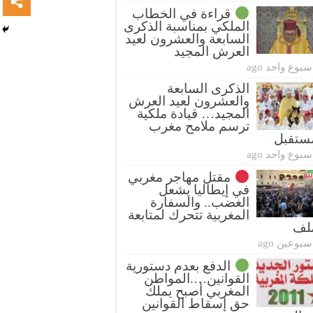
قراءة في الخطاب
الملكي بمناسبة الذكرى
السابعة والعشرون لعيد
العرش المجيد
سبوع واحد ago
الذكرى السابعة
والعشرون لعيد العرش
المجيد… قيادة ملكية
ترسم ملامح مغرب
ستقبل
سبوع واحد ago
مقتل مهاجر مغربي
في إيطاليا يشعل
الغضب.. والسفارة
المغربية تتحرك لمتابعة
ملف
سبوعين ago
الدفع بعدم دستورية
القوانين….المواطن
المغربي أصبح يملك
حق إسقاط القوانين