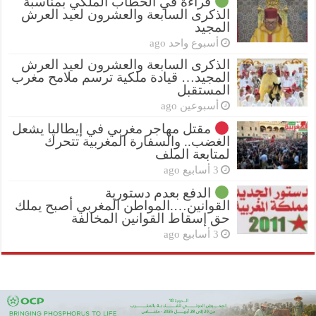
قراءة في الخطاب الملكي بمناسبة
الذكرى السابعة والعشرون لعيد العرش
المجيد
أسبوع واحد ago
الذكرى السابعة والعشرون لعيد العرش
المجيد… قيادة ملكية ترسم ملامح مغرب
المستقبل
أسبوعين ago
مقتل مهاجر مغربي في إيطاليا يشعل
الغضب.. والسفارة المغربية تتحرك
لمتابعة الملف
3 أسابيع ago
الدفع بعدم دستورية
القوانين….المواطن المغربي أصبح يملك
حق إسقاط القوانين المخالفة
3 أسابيع ago