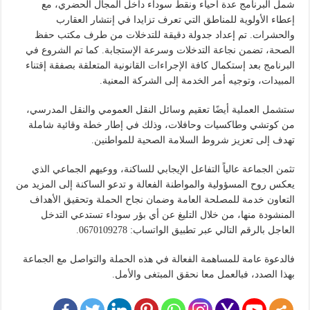
شمل البرنامج عدة أحياء ونقط سوداء داخل المجال الحضري، مع
إعطاء الأولوية للمناطق التي تعرف تزايدا في إنتشار العقارب
والحشرات. تم إعداد جدولة دقيقة للتدخلات من طرف مكتب حفظ
الصحة، تضمن نجاعة التدخلات وسرعة الإستجابة. كما تم الشروع في
البرنامج بعد إستكمال كافة الإجراءات القانونية المتعلقة بصفقة إقتناء
المبيدات، وتوجيه أمر الخدمة إلى الشركة المعنية.
ستشمل العملية أيضًا تعقيم وسائل النقل العمومي والنقل المدرسي،
من كوتشي وطاكسيات وحافلات، وذلك في إطار خطة وقائية شاملة
تهدف إلى تعزيز شروط السلامة الصحية للمواطنين.
تثمن الجماعة عالياً التفاعل الإيجابي للساكنة، ووعيهم الجماعي الذي
يعكس روح المسؤولية والمواطنة الفعالة و تدعو الساكنة إلى المزيد من
التعاون خدمة للمصلحة العامة وضمان نجاح الحملة وتحقيق الأهداف
المنشودة منها، من خلال التليغ عن أي بؤر سوداء تستدعي التدخل
العاجل بالرقم التالي عبر تطبيق الواتساب: 0670109278.
فالدعوة عامة للمساهمة الفعالة في هذه الحملة والتواصل مع الجماعة
بهذا الصدد، فبالعمل معا نحقق المبتغى والأمل.