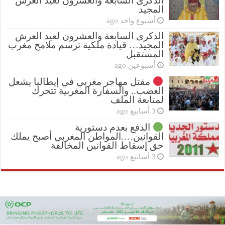
الذكرى السابعة والعشرون لعيد العرش
المجيد
أسبوع واحد ago
الذكرى السابعة والعشرون لعيد العرش
المجيد… قيادة ملكية ترسم ملامح مغرب
المستقبل
أسبوعين ago
مقتل مهاجر مغربي في إيطاليا يشعل
الغضب.. والسفارة المغربية تتحرك
لمتابعة الملف
3 أسابيع ago
الدفع بعدم دستورية
القوانين….المواطن المغربي أصبح يملك
حق إسقاط القوانين المخالفة
3 أسابيع ago