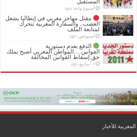
المستقبل
أسبوع واحد ago
مقتل مهاجر مغربي في إيطاليا يشعل
الغضب.. والسفارة المغربية تتحرك
لمتابعة الملف
أسبوعين ago
الدفع بعدم دستورية
القوانين….المواطن المغربي أصبح يملك
حق إسقاط القوانين المخالفة
3 أسابيع ago
المغربية للأخبار