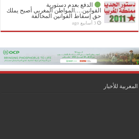
الدفع بعدم دستورية
القوانين….المواطن المغربي أصبح يملك
حق إسقاط القوانين المخالفة
3 أسابيع ago
المغربية للأخبار