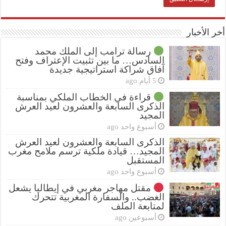
أخر الأخبار
رسالة ترامب إلى الملك محمد
السادس… ما بين تثبيت الإعتراف وفتح
آفاق شراكة استراتيجية جديدة
5 أيام ago
قراءة في الخطاب الملكي بمناسبة
الذكرى السابعة والعشرون لعيد العرش
المجيد
أسبوع واحد ago
الذكرى السابعة والعشرون لعيد العرش
المجيد… قيادة ملكية ترسم ملامح مغرب
المستقبل
أسبوع واحد ago
مقتل مهاجر مغربي في إيطاليا يشعل
الغضب.. والسفارة المغربية تتحرك
لمتابعة الملف
أسبوعين ago