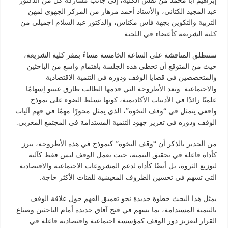
إبراهيم أبا محمد من نفس الكلية، إلى جانب مشاركة كل من الدكتور
عبد المجيد الكتاني، والأستاذ أحمد مزهار من المركز الجهوي لمهن
التربية والتكوين بجهة فاس مكناس، والدكتور عبد السلام اجميلي من
كلية الشريعة كأعضاء في اللجنة.
ستنطلق المناقشة على الساعة الخامسة مساءً بمقر كلية الشريعة،
حيث من المتوقع أن تحظى هذه الجلسة باهتمام واسع من الباحثين
والمتخصصين في قضايا الوقف ودوره في التنمية الاقتصادية
والاجتماعية. وتعد الأطروحة التي قدمها الطالب طارق عبيبو إسهامًا
علميًا رائدًا في الأدبيات الأكاديمية، كونها تسلط الضوء على نموذج
واقعي يتمثل في “وقف النخوة”، الذي يمثل محورًا مهمًا في فهم آليات
الوقف ودوره في تعزيز جهود التنمية المستدامة في المجتمع المغربي.
من الجدير بالذكر أن “وقف النخوة” كنموذج في هذه الأطروحة، يبرز
كأداة فاعلة في تحقيق التنمية، حيث يعمل الوقف ليس فقط كآلية
لتوزيع الثروة، بل أيضًا كأداة لدعم المشروعات الاجتماعية والاقتصادية
التي تسهم في تحسين الظروف المعيشية للفئات الأكثر حاجة.
يمثل هذا البحث خطوة جديدة نحو تعميق الفهم حول علاقة الوقف
بالتنمية المستدامة، بما يسهم في فتح آفاق جديدة أمام الباحثين وصناع
القرار لتعزيز دور الوقف كمؤسسة اجتماعية واقتصادية فاعلة في