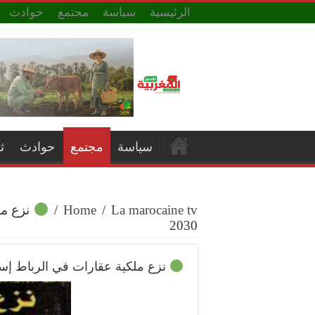
الرئيسية
سياسة
مجتمع
حوادث
سياسة
مجتمع
حوادث
ث
La marocaine tv
/
Home
/
نزع مل
2030
نزع ملكية عقارات في الرباط إستعداد