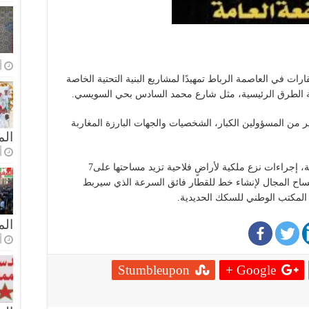
أ
ات في العاصمة الرباط تمهيدًا لمشاريع البنية التحتية الخاصة
 من المسؤولين الكبار، الشخصيات والجهات البارزة المغاربة
الم
أ
وفي نفس السياق، تواجه عائلة مغربية معروفة، إجراءات نزع ملكية لأراضٍ فلاحية تزيد مساحتها على7
فساح المجال لإنشاء خط للقطار فائق السرعة الذي سيربط
المكتب الوطني للسكك الحديدية.
ال
أ
Stumbleupon
Google +