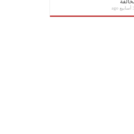
خالفة
بيع ago