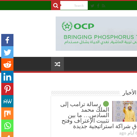
لأخبار
رسالة ترامب إلى
الملك محمد
السادس… ما بين
تثبيت الإعتراف وفتح
ق شراكة استراتيجية جديدة
ام ago