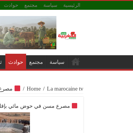
الرئيسية
سياسة
مجتمع
حوادث
سياسة
مجتمع
حوادث
ث
La marocaine tv
/
Home
/
مصرع م
مصرع مسن في حوض مائي بإقليم