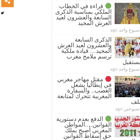
قراءة في الخطاب
الملكي بمناسبة الذكرى
السابعة والعشرون لعيد
العرش المجيد
سبوع واحد ago
الذكرى السابعة
والعشرون لعيد العرش
المجيد… قيادة ملكية
ترسم ملامح مغرب
ستقبل
سبوع واحد ago
مقتل مهاجر مغربي
في إيطاليا يشعل
الغضب.. والسفارة
المغربية تتحرك لمتابعة
ملف
سبوعين ago
الدفع بعدم دستورية
القوانين….المواطن
المغربي أصبح يملك
حق إسقاط القوانين