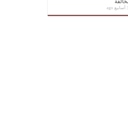
خالفة
بيع ago