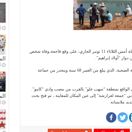
أ
إهتزت جماعة الهيادنة بإقليم قلعة السراغنة، ليلة أمس الثلاثاء 11 نونبر الجاري، على وقع فاجعة،وفاة شخص
الم
وار “أولاد إبراهيم”.
أ
وتمكنت عناصر الوقاية المدنية من انعتشال جثة الضحية، الذي يبلغ من العمر 68 سنة وينحدر من جماعة
الواقع بمنطقة “سهب علو” بالقرب من مصب وادي “كاينو”.
ال
بي “جمعة لعرارشة” إلى عين المكان للمعاينة ، تم فتح بحث
ديد ملابساته
أ