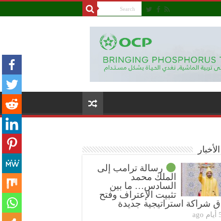
لأخبار
رسالة ترامب إلى
الملك محمد
السادس… ما بين
تثبيت الإعتراف وفتح
ق شراكة استراتيجية جديدة
ام ago