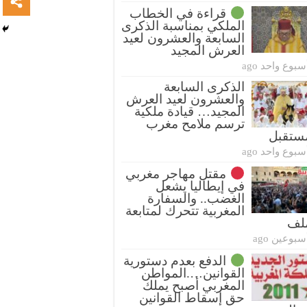
قراءة في الخطاب
الملكي بمناسبة الذكرى
السابعة والعشرون لعيد
العرش المجيد
أسبوع واحد ag
الذكرى السابعة
والعشرون لعيد العرش
المجيد… قيادة ملكية
ترسم ملامح مغرب
ستقبل
أسبوع واحد ag
مقتل مهاجر مغربي
في إيطاليا يشعل
الغضب.. والسفارة
المغربية تتحرك لمتابعة
ملف
أسبوعين ag
الدفع بعدم دستورية
القوانين….المواطن
المغربي أصبح يملك
حق إسقاط القوانين