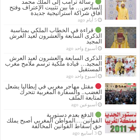
رسالة ترامب إلى الملك محمد
السادس… ما بين تثبيت الإعتراف وفتح
آفاق شراكة استراتيجية جديدة
5 أيام ago
قراءة في الخطاب الملكي بمناسبة
الذكرى السابعة والعشرون لعيد العرش
المجيد
أسبوع واحد ago
الذكرى السابعة والعشرون لعيد العرش
المجيد… قيادة ملكية ترسم ملامح مغرب
المستقبل
أسبوع واحد ago
مقتل مهاجر مغربي في إيطاليا يشعل
الغضب.. والسفارة المغربية تتحرك
لمتابعة الملف
أسبوعين ago
الدفع بعدم دستورية
القوانين….المواطن المغربي أصبح يملك
حق إسقاط القوانين المخالفة
3 أسابيع ago