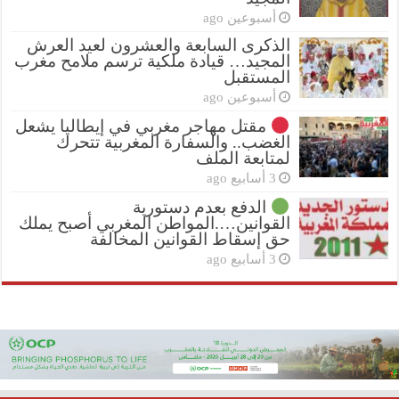
أسبوعين ago
الذكرى السابعة والعشرون لعيد العرش
المجيد… قيادة ملكية ترسم ملامح مغرب
المستقبل
أسبوعين ago
مقتل مهاجر مغربي في إيطاليا يشعل
الغضب.. والسفارة المغربية تتحرك
لمتابعة الملف
3 أسابيع ago
الدفع بعدم دستورية
القوانين….المواطن المغربي أصبح يملك
حق إسقاط القوانين المخالفة
3 أسابيع ago